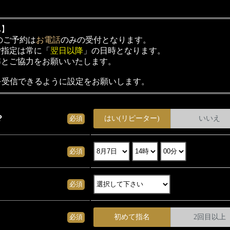
へ】
のご予約は
お電話
のみの受付となります。
ご指定は常に「
翌日以降
」の日時となります。
解とご協力をお願いいたします。
らのメールを受信できるように設定をお願いします。
？
はい(リピーター)
いいえ
必須
必須
必須
初めて指名
2回目以上
必須