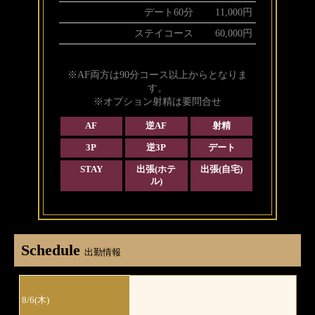
デート60分
11,000円
ステイコース
60,000円
※AF両方は90分コース以上からとなりま
す。
※オプション射精は要問合せ
AF
逆AF
射精
3P
逆3P
デート
STAY
出張(ホテ
出張(自宅)
ル)
Schedule
出勤情報
8/6(木)