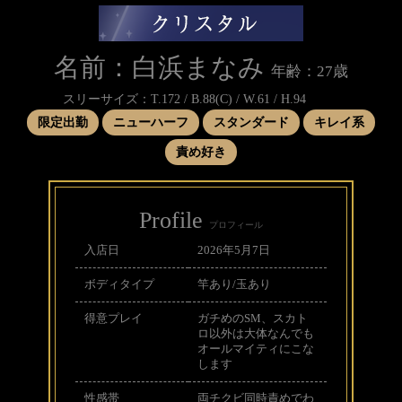
名前：白浜まなみ
年齢：27歳
スリーサイズ：T.172 / B.88(C) / W.61 / H.94
限定出勤
ニューハーフ
スタンダード
キレイ系
責め好き
Profile
プロフィール
入店日
2026年5月7日
ボディタイプ
竿あり/玉あり
得意プレイ
ガチめのSM、スカト
ロ以外は大体なんでも
オールマイティにこな
します
性感帯
両チクビ同時責めでわ