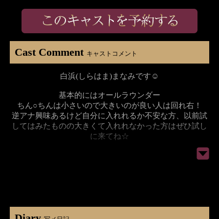
Cast Comment
キャストコメント
白浜(しらはま)まなみです☺︎︎︎︎
基本的にはオールラウンダー
ちん○ちんは小さいので大きいのが良い人は回れ右！
逆アナ興味あるけど自分に入れれるか不安な方、以前試
してはみたものの大きくて入れれなかった方はぜひ試し
に来てね☆
ウケは余程の規格外じゃなければ多分大丈夫
ガバガバではないのでご安心くださいw
1対1のらぶらぶせっくちゅももちろん大好きだけど可能
であれば2〜3人同時に犯されてみたい/////
Diary